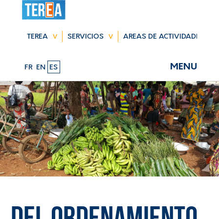
Saltar
navegación
TEREA
SERVICIOS
AREAS DE ACTIVIDADES
MENU
FR
EN
ES
Del ordenamiento